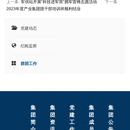
上一条:
军供站开展“科技进军营”拥军雷锋志愿活动
下一条:
2023年度产业集团团干部培训班顺利结业
党建动态
纪检监察
群团工作
集
集
党
集
集
团
团
建
团
团
简
资
工
成
公
介
讯
作
员
告