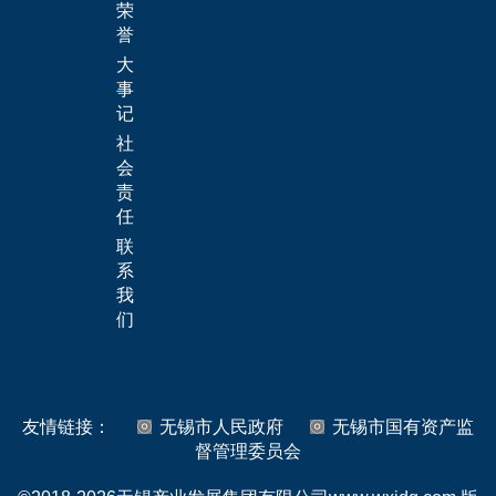
荣
誉
大
事
记
社
会
责
任
联
系
我
们
友情链接：
无锡市人民政府
无锡市国有资产监
督管理委员会