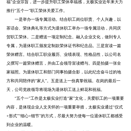
福”企业宗旨，进一步提升职工荣休幸福感，太极实业近年来大力
推行“五个一”职工荣休关爱工作。
一是举办一场专属活动。结合职工岗位职责、个人兴趣，以
茶话会、荣休典礼等方式为退休职工举办一场专属活动，共同庆
贺职工荣休。二是赠送一项定制纪念。融入企业文化，做到专人
专属，为退休职工颁发定制款荣休证书和纪念品。三是宣读一篇
荣休赠言。结合职工职业履历、业绩表现、性格品性，以公司名
义撰写一篇荣休赠言，并由工会领导宣读赠与。四是拍摄一张全
家福照。为退休职工和部门同事拍摄合影，以此纪念奋斗过的地
方和共同陪伴的“家人”。五是送上一份真挚祝福。在岗的最后一
天，公司党政领导将现场为退休职工送上鲜花和祝福。
“五个一”工作是太极实业打造“家”文化，关爱职工的一项重要
内容，是体现企业人文关怀的一项重要举措，太极实业通过“仪式
+形式”“细心+细节”的方式，尽最大努力使每一位退休职工都感受
到企业的温暖。