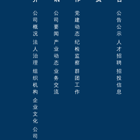
公
公
党
公
司
司
建
告
概
要
动
公
况
闻
态
示
法
产
纪
人
人
业
检
才
治
动
监
招
理
态
察
聘
组
业
群
招
织
务
团
投
机
交
工
信
构
流
作
息
企
业
文
化
公
司